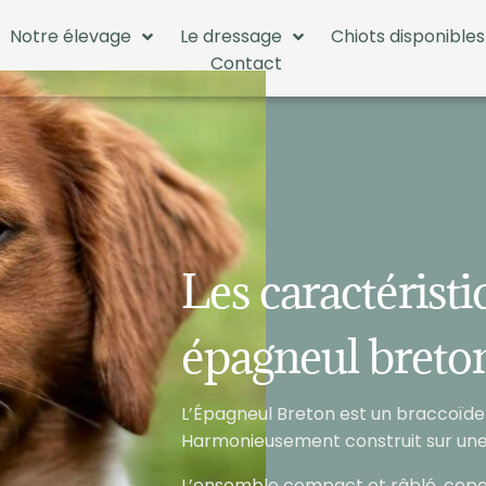
Notre élevage
Le dressage
Chiots disponibles
Contact
Les caractérist
épagneul breto
L’Épagneul Breton est un braccoïde
Harmonieusement construit sur une 
L’ensemble compact et râblé, cepe