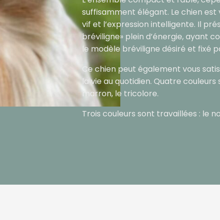
suffisamment élégant. Le chien est 
vif et l’expression intelligente. Il p
bréviligne» plein d’énergie, ayant 
le modèle bréviligne désiré et fixé 
Ce chien peut également vous sati
la vie au quotidien. Quatre couleurs so
marron, le tricolore.
Trois couleurs sont travaillées : le n