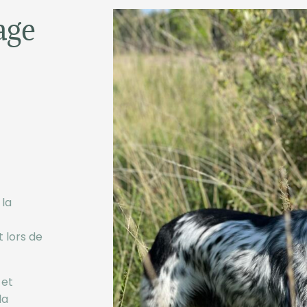
age
 la
 lors de
 et
la