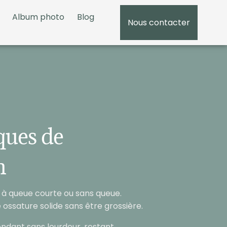
Album photo
Blog
Nous contacter
05 5
iques de
n
 à queue courte ou sans queue.
ossature solide sans être grossière.
ndant sans lourdeur, restant