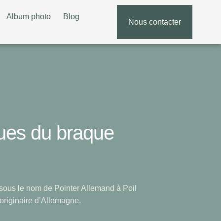
Album photo
Blog
Nous contacter
05 5
ques du braque
ous le nom de Pointer Allemand à Poil
originaire d’Allemagne.