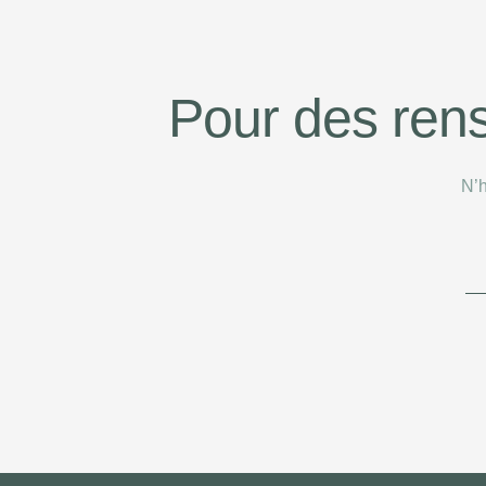
Pour des ren
N’h