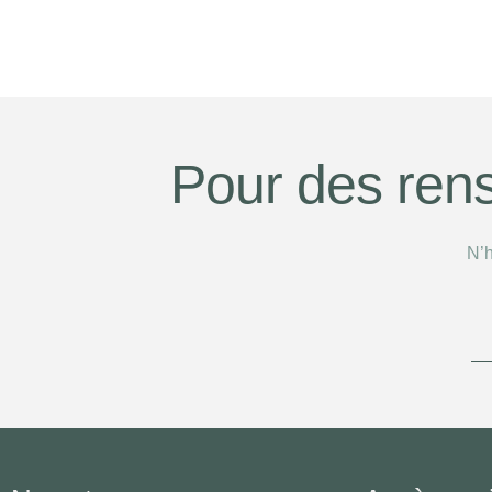
Pour des ren
N’h