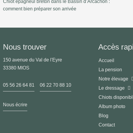
Chiot épagneul breton dans le Bassin d’Arcachon :
comment bien préparer son arrivée
Nous trouver
Accès rap
150 avenue du Val de l'Eyre
Accueil
33380 MIOS
La pension
Notre élevage
05 56 26 64 81
06 22 70 88 10
Le dressage
Chiots disponib
Nous écrire
Album photo
Blog
Contact